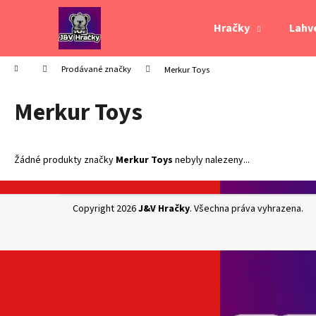
K
Přejít
na
o
Hračky
Lahv
obsah
Zpět
Zpět
š
do
do
í
Domů
Prodávané značky
Merkur Toys
k
obchodu
obchodu
Merkur Toys
Žádné produkty značky
Merkur Toys
nebyly nalezeny...
Z
Copyright 2026
J&V Hračky
. Všechna práva vyhrazena.
á
p
a
t
í