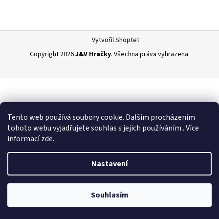
a
j
Z
í
Vytvořil Shoptet
á
t
Copyright 2026
J&V Hračky
. Všechna práva vyhrazena.
p
?
a
t
í
HLEDAT
Tento web používá soubory cookie. Dalším procházením
tohoto webu vyjadřujete souhlas s jejich používáním.. Více
informací
zde
.
Nastavení
Souhlasím