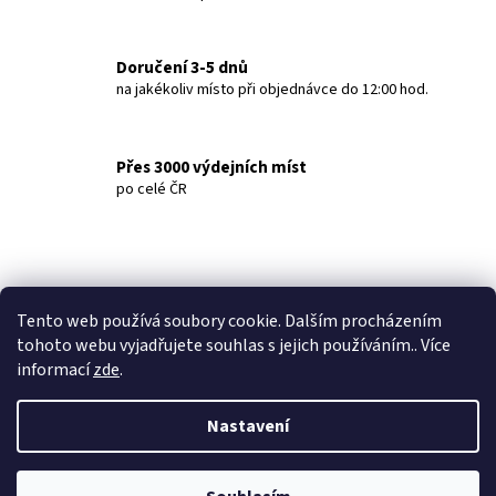
O
v
l
Doručení 3-5 dnů
á
na jakékoliv místo při objednávce do 12:00 hod.
d
a
c
Přes 3000 výdejních míst
í
po celé ČR
p
r
v
k
y
v
Tento web používá soubory cookie. Dalším procházením
ý
tohoto webu vyjadřujete souhlas s jejich používáním.. Více
p
informací
zde
.
i
s
Nastavení
u
Z
Vytvořil Shoptet
á