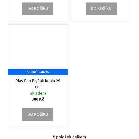
DO KOŠÍKU
DO KOŠÍKU
559 KČ
–46 %
Play Eco Plyšák koala 29
cm
Skladem
300 Kč
DO KOŠÍKU
5
položek celkem