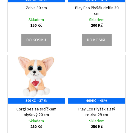
r
ů
a
o
Želva 30 cm
Play Eco Plyšák delfín 30
j
cm
d
Skladem
Skladem
í
u
150 Kč
200 Kč
t
k
?
t
DO KOŠÍKU
DO KOŠÍKU
ů
HLEDAT
399 KČ
–37 %
469 KČ
–46 %
Corgi pes se srdíčkem
Play Eco Plyšák zlatý
plyšový 20 cm
retrívr 29 cm
Skladem
Skladem
250 Kč
250 Kč